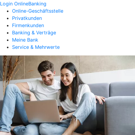
Login OnlineBanking
Online-Geschäftsstelle
Privatkunden
Firmenkunden
Banking & Verträge
Meine Bank
Service & Mehrwerte