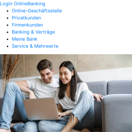
Login OnlineBanking
Online-Geschäftsstelle
Privatkunden
Firmenkunden
Banking & Verträge
Meine Bank
Service & Mehrwerte