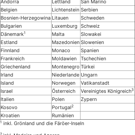
Andorra
Lettland
San Marino
Belgien
Lichtenstein
Serbien
Bosnien-Herzegowina
Litauen
Schweden
Bulgarien
Luxemburg
Schweiz
1
Dänemark
Malta
Slowakei
Estland
Mazedonien
Slowenien
Finnland
Monaco
Spanien
Frankreich
Moldawien
Tschechien
Griechenland
Montenegro
Türkei
Irland
Niederlande
Ungarn
Island
Norwegen
Vatikanstadt
3
Israel
Österreich
Vereinigtes Königreich
Italien
Polen
Zypern
2
Kosovo
Portugal
Kroatien
Rumänien
1
inkl. Grönland und die Färöer-Inseln
2