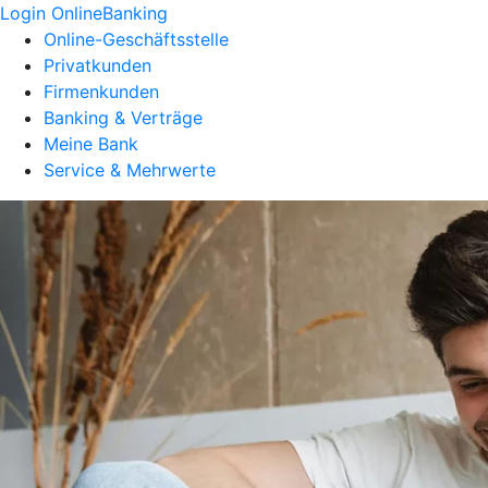
Login OnlineBanking
Online-Geschäftsstelle
Privatkunden
Firmenkunden
Banking & Verträge
Meine Bank
Service & Mehrwerte