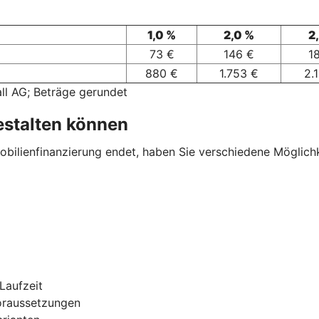
1,0 %
2,0 %
2
73 €
146 €
1
880 €
1.753 €
2.
ll AG; Beträge gerundet
estalten können
ilienfinanzierung endet, haben Sie verschiedene Möglichkei
Laufzeit
oraussetzungen