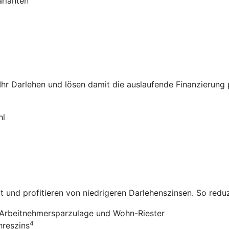
arianten
 Ihr Darlehen und lösen damit die auslaufende Finanzierung
hl
it und profitieren von niedrigeren Darlehenszinsen. So redu
Arbeitnehmersparzulage und Wohn-Riester
4
hreszins